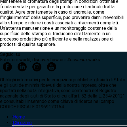
Mantenere la cromatura degli stampi in condizioni ottimali è
fondamentale per garantire la produzione di articoli di alta
qualità. Agire prontamente in caso di anomalie, come
l’”ingiallimento” della superficie, può prevenire danni irreversibili
allo stampo e ridurre i costi associati a rifacimenti completi.
Un’attenta manutenzione e un monitoraggio costante della
superficie dello stampo si traducono direttamente in un
processo produttivo più efficiente e nella realizzazione di
prodotti di qualità superiore.
Seguici su
Enter our world, discover how our
#ocsteam
works
Obblighi informativi per le erogazioni pubbliche: gli aiuti di Stato
e gli aiuti de minimis ricevuti dalla nostra impresa, oltre che
riportati nella nota integrativa, sono contenuti nel Registro
nazionale degli aiuti di Stato di cui all’art. 52 della L. 234/2012”
e consultabili inserendo come chiave di ricerca nel campo
CODICE FISCALE 01969170164
Home
Chi siamo